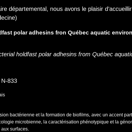
e départemental, nous avons le plaisir d’accueillir
decine)
oldfast polar adhesins fron Québec aquatic envir
acterial holdfast polar adhesins from Québec aquat
e N-833
ais
ion bactérienne et la formation de biofilms, avec un accent part
’écologie microbienne, la caractérisation phénotypique et la gé
 aux surfaces.