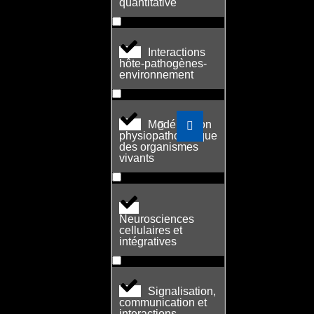
quantitative
Interactions
hôte-pathogènes-
environnement
Modélisation
physiopathologique
des organismes
vivants
Neurosciences
cellulaires et
intégratives
Signalisation,
communication et
interactions